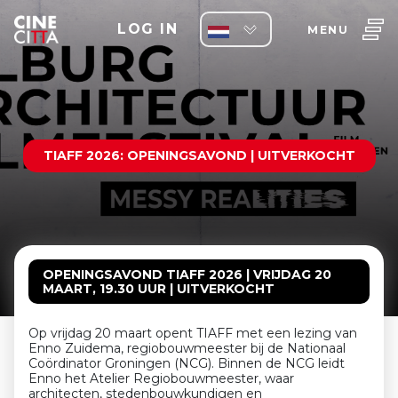
LOG IN
MENU
TIAFF 2026: OPENINGSAVOND | UITVERKOCHT
OPENINGSAVOND TIAFF 2026 | VRIJDAG 20
MAART, 19.30 UUR | UITVERKOCHT
Op vrijdag 20 maart opent TIAFF met een lezing van
Enno Zuidema, regiobouwmeester bij de Nationaal
Coördinator Groningen (NCG). Binnen de NCG leidt
Enno het Atelier Regiobouwmeester, waar
architecten, stedenbouwkundigen en