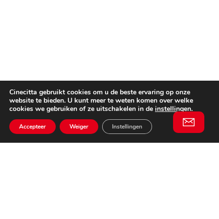
Cinecitta gebruikt cookies om u de beste ervaring op onze
website te bieden. U kunt meer te weten komen over welke
cookies we gebruiken of ze uitschakelen in de
instellingen
.
Accepteer
Weiger
Instellingen
Willem II Straat 29
5038 BA, Tilburg
085 902 2996