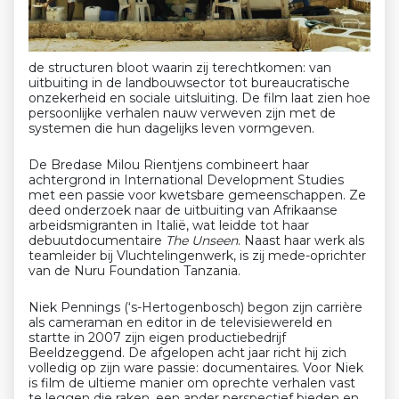
de structuren bloot waarin zij terechtkomen: van
uitbuiting in de landbouwsector tot bureaucratische
onzekerheid en sociale uitsluiting. De film laat zien hoe
persoonlijke verhalen nauw verweven zijn met de
systemen die hun dagelijks leven vormgeven.
De Bredase Milou Rientjens combineert haar
achtergrond in International Development Studies
met een passie voor kwetsbare gemeenschappen. Ze
deed onderzoek naar de uitbuiting van Afrikaanse
arbeidsmigranten in Italië, wat leidde tot haar
debuutdocumentaire
The Unseen
. Naast haar werk als
teamleider bij Vluchtelingenwerk, is zij mede-oprichter
van de Nuru Foundation Tanzania.
Niek Pennings (‘s-Hertogenbosch) begon zijn carrière
als cameraman en editor in de televisiewereld en
startte in 2007 zijn eigen productiebedrijf
Beeldzeggend. De afgelopen acht jaar richt hij zich
volledig op zijn ware passie: documentaires. Voor Niek
is film de ultieme manier om oprechte verhalen vast
te leggen die raken, een ander perspectief bieden en