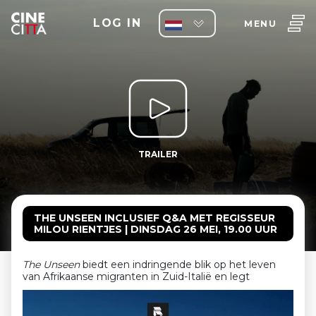
LOG IN
MENU
TRAILER
THE UNSEEN INCLUSIEF Q&A MET REGISSEUR
MILOU RIENTJES | DINSDAG 26 MEI, 19.00 UUR
The Unseen
biedt een indringende blik op het leven
van Afrikaanse migranten in Zuid-Italië en legt