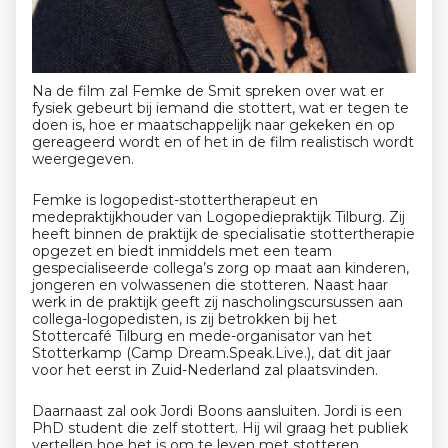
Na de film zal Femke de Smit spreken over wat er
fysiek gebeurt bij iemand die stottert, wat er tegen te
doen is, hoe er maatschappelijk naar gekeken en op
gereageerd wordt en of het in de film realistisch wordt
weergegeven.
Femke is logopedist-stottertherapeut en
medepraktijkhouder van Logopediepraktijk Tilburg. Zij
heeft binnen de praktijk de specialisatie stottertherapie
opgezet en biedt inmiddels met een team
gespecialiseerde collega’s zorg op maat aan kinderen,
jongeren en volwassenen die stotteren. Naast haar
werk in de praktijk geeft zij nascholingscursussen aan
collega-logopedisten, is zij betrokken bij het
Stottercafé Tilburg en mede-organisator van het
Stotterkamp (Camp Dream.Speak.Live.), dat dit jaar
voor het eerst in Zuid-Nederland zal plaatsvinden.
Daarnaast zal ook Jordi Boons aansluiten. Jordi is een
PhD student die zelf stottert. Hij wil graag het publiek
vertellen hoe het is om te leven met stotteren.