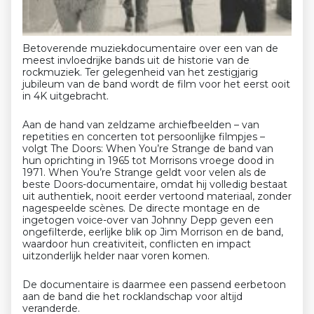
Betoverende muziekdocumentaire over een van de
meest invloedrijke bands uit de historie van de
rockmuziek. Ter gelegenheid van het zestigjarig
jubileum van de band wordt de film voor het eerst ooit
in 4K uitgebracht.
Aan de hand van zeldzame archiefbeelden – van
repetities en concerten tot persoonlijke filmpjes –
volgt The Doors: When You’re Strange de band van
hun oprichting in 1965 tot Morrisons vroege dood in
1971. When You’re Strange geldt voor velen als de
beste Doors-documentaire, omdat hij volledig bestaat
uit authentiek, nooit eerder vertoond materiaal, zonder
nagespeelde scènes. De directe montage en de
ingetogen voice-over van Johnny Depp geven een
ongefilterde, eerlijke blik op Jim Morrison en de band,
waardoor hun creativiteit, conflicten en impact
uitzonderlijk helder naar voren komen.
De documentaire is daarmee een passend eerbetoon
aan de band die het rocklandschap voor altijd
veranderde.