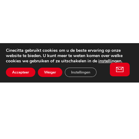
Cinecitta gebruikt cookies om u de beste ervaring op onze
website te bieden. U kunt meer te weten komen over welke
cookies we gebruiken of ze uitschakelen in de
instellingen
.
Accepteer
Weiger
Instellingen
Willem II Straat 29
5038 BA, Tilburg
085 902 2996