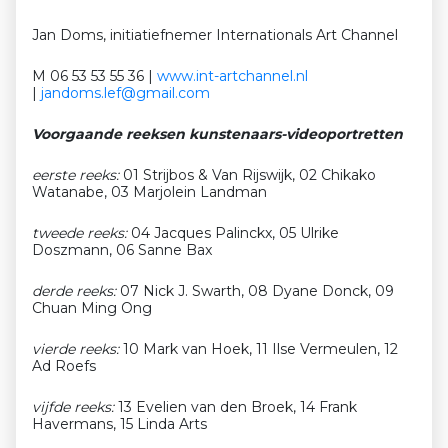
Jan Doms, initiatiefnemer Internationals Art Channel
M 06 53 53 55 36
|
www.int-artchannel.nl
|
jandoms.lef@gmail.com
Voorgaande reeksen kunstenaars-videoportretten
eerste reeks:
01 Strijbos & Van Rijswijk, 02 Chikako
Watanabe, 03 Marjolein Landman
tweede reeks:
04
Jacques Palinckx
, 05 Ulrike
Doszmann, 06 Sanne Bax
derde reeks:
07 Nick J. Swarth, 08 Dyane Donck, 09
Chuan Ming Ong
vierde reeks:
10 Mark van Hoek, 11 Ilse Vermeulen, 12
Ad Roefs
vijfde reeks:
13 Evelien van den Broek, 14 Frank
Havermans, 15 Linda Arts