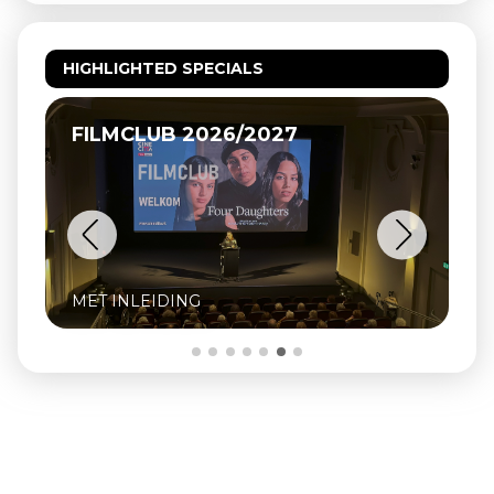
HIGHLIGHTED SPECIALS
RK VEULPOEPERS BV, DE HIPP
VAN BEEK
INCLUSIEF Q&A MET OPRICHTER ZJE
NAAIJKENS