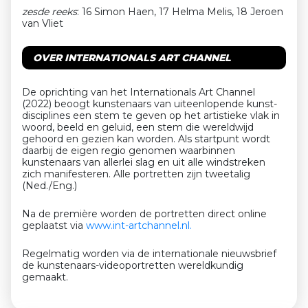
zesde reeks
: 16 Simon Haen, 17 Helma Melis, 18 Jeroen
van Vliet
OVER INTERNATIONALS ART CHANNEL
De oprichting van het Internationals Art Channel
(2022) beoogt kunstenaars van uiteenlopende kunst-
disciplines een stem te geven op het artistieke vlak in
woord, beeld en geluid, een stem die wereldwijd
gehoord en gezien kan worden. Als startpunt wordt
daarbij de eigen regio genomen waarbinnen
kunstenaars van allerlei slag en uit alle windstreken
zich manifesteren. Alle portretten zijn tweetalig
(Ned./Eng.)
Na de premi
è
re worden de portretten direct
online
ge
plaatst
via
www.int-artchannel.nl.
Regelmatig worden via de internationale nieuwsbrief
de kunstenaars-videoportretten wereldkundig
gemaakt.