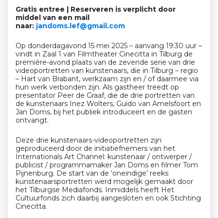
Gratis entree | Reserveren is verplicht door
middel van een mail
naar:
jandoms.lef@gmail.com
Op donderdagavond 15 mei 2025 – aanvang 19:30 uur –
vindt in Zaal 1 van Filmtheater Cinecitta in Tilburg de
première-avond plaats van de zevende serie van drie
videoportretten van kunstenaars, die in Tilburg – regio
– Hart van Brabant, werkzaam zijn en / of daarmee via
hun werk verbonden zijn. Als gastheer treedt op
presentator Peer de Graaf, die de drie portretten van
de kunstenaars Inez Wolters, Guido van Amelsfoort en
Jan Doms, bij het publiek introduceert en de gasten
ontvangt.
Deze drie kunstenaars-videoportretten zijn
geproduceerd door de initiatiefnemers van het
Internationals Art Channel: kunstenaar / ontwerper /
publicist / programmamaker Jan Doms en filmer Tom
Pijnenburg. De start van de ‘oneindige’ reeks
kunstenaarsportretten werd mogelijk gemaakt door
het Tilburgse Mediafonds. Inmiddels heeft Het
Cultuurfonds zich daarbij aangesloten en ook Stichting
Cinecitta.