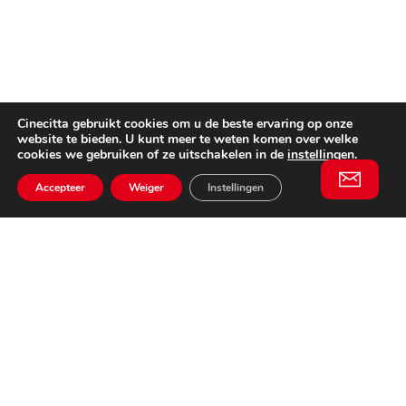
Cinecitta gebruikt cookies om u de beste ervaring op onze
website te bieden. U kunt meer te weten komen over welke
cookies we gebruiken of ze uitschakelen in de
instellingen
.
Accepteer
Weiger
Instellingen
Willem II Straat 29
5038 BA, Tilburg
085 902 2996
Schrijf je in
Email
voor onze
This website is not affiliated