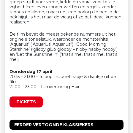
groep strijdt voor vrede, liefde en vooral voor totale
vrijheid. Een leven zonder wetten en regels, zonder
taboes en kleren, maar met een oorlog die hen in de
nek hijgt, is het maar de vraag of ze dat ideaal kunnen
realiseren.
De film bevat de meest bekende nummers uit het
originele toneelstuk, waaronder de monsterhits
‘Aquarius’ (‘Aquarius! Aquarius!’), ‘Good Morning
Starshine’ (‘gliddy glub gloopy – nibby nabby noopy’)
en ‘Let the Sunshine in’ (’that’s me, that’s me, that’s
me’).
Donderdag 17 april
20:15 – 21:00 – Inloop inclusief hapje & drankje uit de
film
21:00 – 23.00 – Filmvertoning Hair
TICKETS
EERDER VERTOONDE KLASSIEKERS