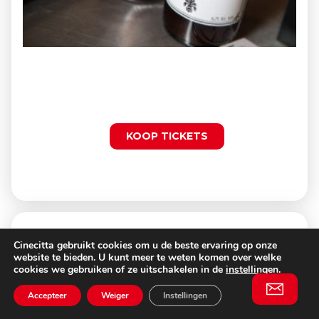
KOOP TICKETS
UITGELICHTE SPECIALS
Cinecitta gebruikt cookies om u de beste ervaring op onze
website te bieden. U kunt meer te weten komen over welke
cookies we gebruiken of ze uitschakelen in de
instellingen
.
S
PREVIOUSLY UNRELEASED 2026
Accepteer
Weiger
Instellingen