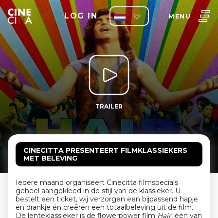
LOG IN
MENU
TRAILER
CINECITTA PRESENTEERT FILMKLASSIEKERS
MET BELEVING
Iedere maand organiseert Cinecitta filmspecials
geheel aangekleed in de stijl van de klassieker. U
bestelt een ticket, wij verzorgen een bijpassend hapje
en drankje én creëren een totaalbeleving uit de film.
De lenteklassieker is de flowerpower film
Hair,
één van