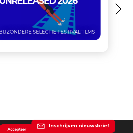
RETROSPECTIEF
ZES DIGITAAL GERESTAUREERDE
MS
KLASSIEKERS
Inschrijven nieuwsbrief
Accepteer
Weiger
Instellingen