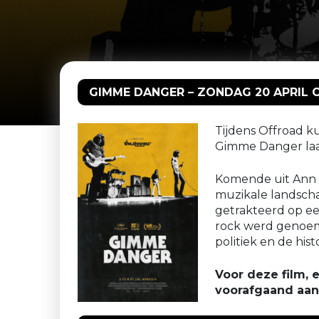
GIMME DANGER – ZONDAG 20 APRIL O
Tijdens Offroad k
Gimme Danger laat 
Komende uit Ann H
muzikale landschap
getrakteerd op ee
rock werd genoemd
politiek en de his
Voor deze film, e
voorafgaand aan d