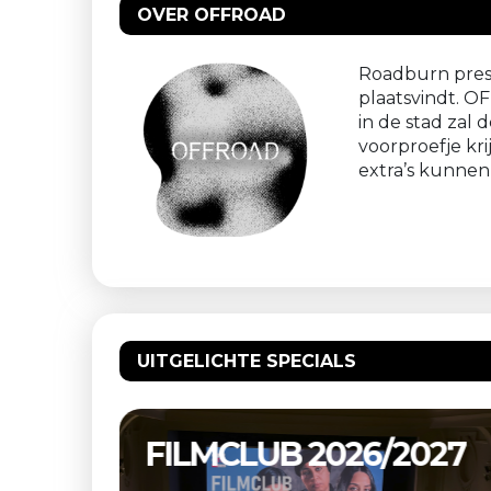
OVER OFFROAD
Roadburn prese
plaatsvindt. OF
in de stad zal
voorproefje kr
extra’s kunnen
UITGELICHTE SPECIALS
026/2027
RK VEULPOEPERS