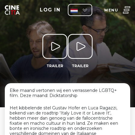
LOG IN
MENU
TRAILER
TRAILER
Elke maand vertonen wij een verrassende LGBTQ+
film. Deze maand: Dicktatorship
Het kibbelende stel Gustav Hofer en Luca Ragazzi,
bekend van de roadtrip ‘Italy Love it or Leave It’,
hebben meer dan genoeg van de fallocentrische
fixatie en macho cultuur in hun land. Ze maken een
bonte en ironische roadtrip en onderzoeken
verschillende domeinen van de Italiaanse