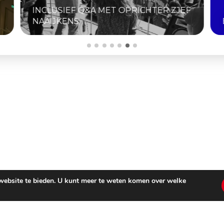
F
BIJZONDERE SELECTIE FESTIVALFILMS
 website te bieden. U kunt meer te weten komen over welke