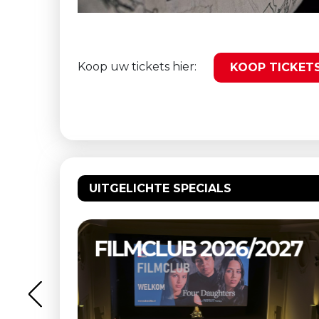
Koop uw tickets hier:
KOOP TICKET
UITGELICHTE SPECIALS
027
RK VEULPOEPERS BV,
DE HIPPIES VAN BEEK