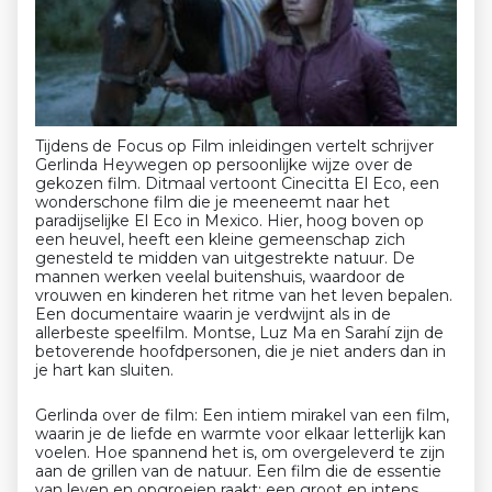
Tijdens de Focus op Film inleidingen vertelt schrijver
Gerlinda Heywegen op persoonlijke wijze over de
gekozen film. Ditmaal vertoont Cinecitta El Eco, een
wonderschone film die je meeneemt naar het
paradijselijke El Eco in Mexico. Hier, hoog boven op
een heuvel, heeft een kleine gemeenschap zich
genesteld te midden van uitgestrekte natuur. De
mannen werken veelal buitenshuis, waardoor de
vrouwen en kinderen het ritme van het leven bepalen.
Een documentaire waarin je verdwijnt als in de
allerbeste speelfilm. Montse, Luz Ma en Sarahí zijn de
betoverende hoofdpersonen, die je niet anders dan in
je hart kan sluiten.
Gerlinda over de film: Een intiem mirakel van een film,
waarin je de liefde en warmte voor elkaar letterlijk kan
voelen. Hoe spannend het is, om overgeleverd te zijn
aan de grillen van de natuur. Een film die de essentie
van leven en opgroeien raakt; een groot en intens