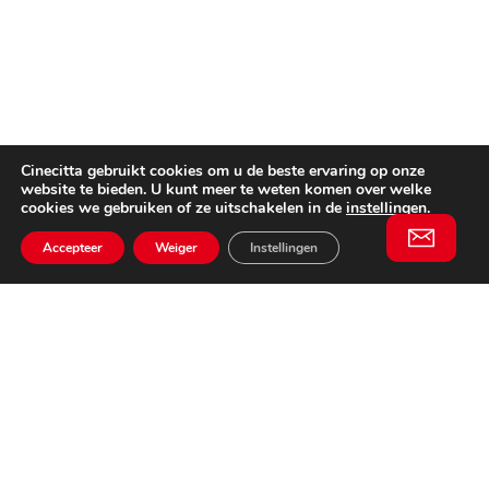
Cinecitta gebruikt cookies om u de beste ervaring op onze
website te bieden. U kunt meer te weten komen over welke
cookies we gebruiken of ze uitschakelen in de
instellingen
.
Accepteer
Weiger
Instellingen
Willem II Straat 29
5038 BA, Tilburg
085 902 2996