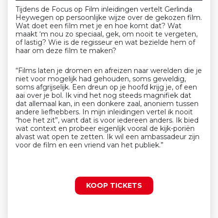
Tijdens de Focus op Film inleidingen vertelt Gerlinda
Heywegen op persoonlijke wijze over de gekozen film.
Wat doet een film met je en hoe komt dat? Wat
maakt ‘m nou zo speciaal, gek, om nooit te vergeten,
of lastig? Wie is de regisseur en wat bezielde hem of
haar om deze film te maken?
“Films laten je dromen en afreizen naar werelden die je
niet voor mogelijk had gehouden, soms geweldig,
soms afgrijselijk. Een dreun op je hoofd krijg je, of een
aai over je bol. Ik vind het nog steeds magnifiek dat
dat allemaal kan, in een donkere zaal, anoniem tussen
andere liefhebbers. In mijn inleidingen vertel ik nooit
“hoe het zit”, want dat is voor iedereen anders. Ik bied
wat context en probeer eigenlijk vooral de kijk-poriën
alvast wat open te zetten. Ik wil een ambassadeur zijn
voor de film en een vriend van het publiek.”
KOOP TICKETS