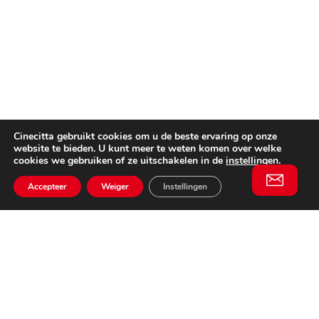
Cinecitta gebruikt cookies om u de beste ervaring op onze
website te bieden. U kunt meer te weten komen over welke
cookies we gebruiken of ze uitschakelen in de
instellingen
.
Accepteer
Weiger
Instellingen
Willem II Straat 29
5038 BA, Tilburg
085 902 2996