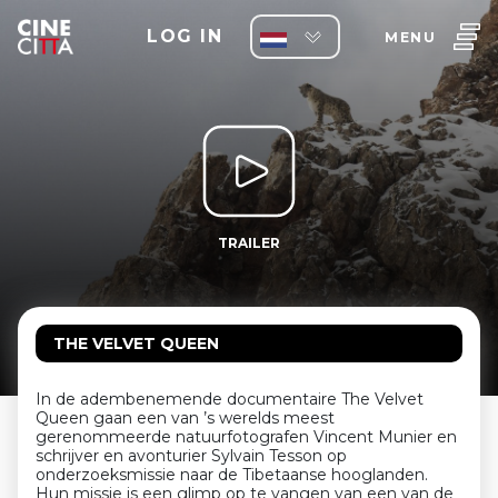
LOG IN
MENU
TRAILER
THE VELVET QUEEN
In de adembenemende documentaire The Velvet
Queen gaan een van ’s werelds meest
gerenommeerde natuurfotografen Vincent Munier en
schrijver en avonturier Sylvain Tesson op
onderzoeksmissie naar de Tibetaanse hooglanden.
Hun missie is een glimp op te vangen van een van de