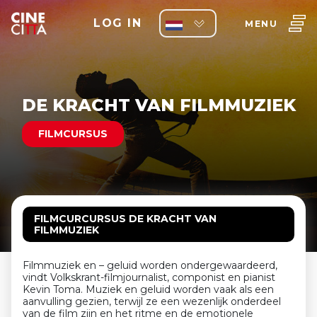
LOG IN
MENU
DE KRACHT VAN FILMMUZIEK
FILMCURSUS
FILMCURCURSUS DE KRACHT VAN
FILMMUZIEK
Filmmuziek en – geluid worden ondergewaardeerd,
vindt Volkskrant-filmjournalist, componist en pianist
Kevin
Toma. Muziek en geluid worden vaak als een
aanvulling gezien, terwijl ze een wezenlijk onderdeel
van de film zijn en het ritme en de emotionele