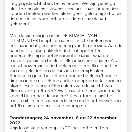
zeggingskracht sterk beïnvloeden. We zijn geneigd
film te zien als een visueel medium, maar hoe anders
zouden beelden werken als er geen geluid bij zat of als
de componist voor net iets andere muziek had
gekozen?
Met de vierdelige cursus DE KRACHT VAN
FILMMUZIEK hoopt Toma een lans te breken voor
een aandachtigere benadering van filmmuziek. Aan de
hand van talrijke prikkelende filmfragmenten
onderzoekt hij de betekenisvolle manier waarop
muziek, geluid en beeld in elkaar kunnen grijpen. Als
toeschouwer zie je de beelden van een film nooit los
van de geluiden en de muziek die erbij klinken.
Andersom geldt hetzelfde: door de beelden ‘hoor’ je
dingen in de muziek die anders onopgemerkt zouden
blijven. Hoe kunnen filmmakers van de kracht van
filmmuziek profiteren? Wat maakt de ene soundtrack
zoveel beter dan de andere?
Kevin
Toma pluist het
met u uit, in een spannende cursus die het plezier van
het filmluisteren én -kijken voorop stelt.
Donderdagen; 24 november, 8 en 22 december
2022
Prijs losse kaartverkoop: 15,00 incl. koffie en thee