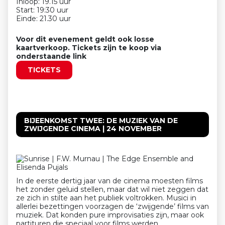
Inloop: 19.15 uur
Start: 19:30 uur
Einde: 21.30 uur
Voor dit evenement geldt ook losse
kaartverkoop. Tickets zijn te koop via
onderstaande link
TICKETS
BIJEENKOMST TWEE: DE MUZIEK VAN DE
ZWIJGENDE CINEMA | 24 NOVEMBER
In de eerste dertig jaar van de cinema moesten films
het zonder geluid stellen, maar dat wil niet zeggen dat
ze zich in stilte aan het publiek voltrokken. Musici in
allerlei bezettingen voorzagen de ‘zwijgende’ films van
muziek. Dat konden pure improvisaties zijn, maar ook
partituren die speciaal voor films werden