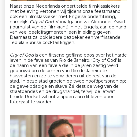
Naast onze Nederlands ondertitelde filmklassiekers
met beleving vertonen wij tijdens onze feestmaand
ook een filmklassieker met Engelse ondertiteling,
namelijk:
City of God
.
Voorafgaand zal Alexander Zwart
(journalist van de Filmkrant) in het Engels, aan de hand
van veel beeldfragmenten, een inleiding geven.
Daarnaast zal ook iedere bezoeker een verfrissende
Tequila Sunrise cocktail krijgen.
City of God
is een flitsend gefilmd epos over het harde
leven in de favelas van Rio de Janeiro. ‘City of God’ is
de naam van een favela die in de jaren zestig werd
gebouwd om de armen van Rio de Janeiro te
huisvesten en ze te verwijderen uit de rest van de
stad. In deze stad groeien de twee hoofdpersonen op;
de gewelddadige en sluwe Zé kiest de weg van de
straatbendes en de drugshandel, terwijl de ietwat
timide Rocket wil ontsnappen aan dit leven door
fotograaf te worden.