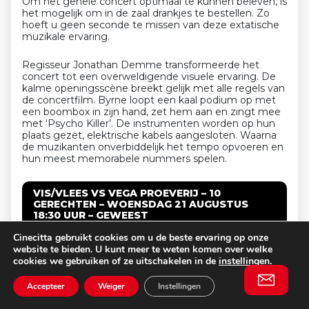
Om het gehele concert optimaal te kunnen beleven, is
het mogelijk om in de zaal drankjes te bestellen. Zo
hoeft u geen seconde te missen van deze extatische
muzikale ervaring.
Regisseur Jonathan Demme transformeerde het
concert tot een overweldigende visuele ervaring. De
kalme openingsscène breekt gelijk met alle regels van
de concertfilm. Byrne loopt een kaal podium op met
een boombox in zijn hand, zet hem aan en zingt mee
met ‘Psycho Killer’. De instrumenten worden op hun
plaats gezet, elektrische kabels aangesloten. Waarna
de muzikanten onverbiddelijk het tempo opvoeren en
hun meest memorabele nummers spelen.
VIS/VLEES VS VEGA PROEVERIJ – 10
GERECHTEN – WOENSDAG 21 AUGUSTUS
18:30 UUR – GEWEEST
Cinecitta gebruikt cookies om u de beste ervaring op onze
website te bieden. U kunt meer te weten komen over welke
Bent u die bewuste eter die strikt eenmaal per week
cookies we gebruiken of ze uitschakelen in de
instellingen
.
vlees of vis eet? Of juist die persoon die van mening is
dat
er iedere avond een stukje vlees op uw bord moet
Accepteer
Weiger
Instellingen