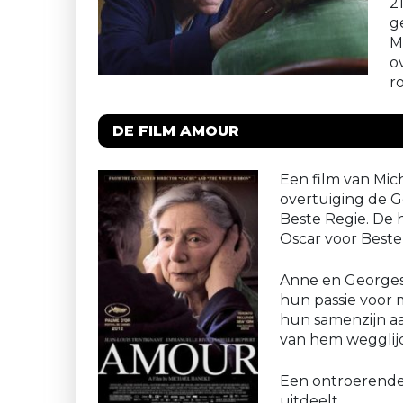
2
g
M
o
r
DE FILM AMOUR
Een film van Mic
overtuiging de G
Beste Regie. De 
Oscar voor Beste
Anne en Georges z
hun passie voor m
hun samenzijn aa
van hem wegglijd
Een ontroerende
uitdeelt.