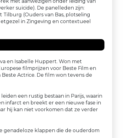
sprek met aanwezigen onder leiding van
ker suïcide). De panelleden zijn:
 Tilburg (Ouders van Bas, plotseling
 Metgezel in Zingeving en contextueel
iva en Isabelle Huppert. Won met
uropese filmprijzen voor Beste Film en
 Beste Actrice. De film won tevens de
eiden een rustig bestaan in Parijs, waarin
n infarct en breekt er een nieuwe fase in
aar hij kan niet voorkomen dat ze verder
 de genadeloze klappen die de ouderdom