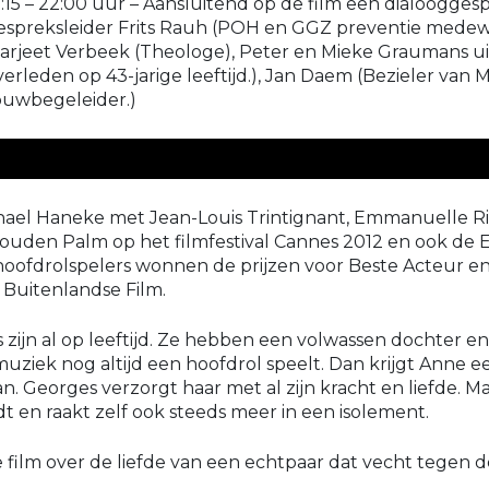
1:15 – 22:00 uur – Aansluitend op de film een dialoogge
espreksleider Frits Rauh (POH en GGZ preventie medewer
arjeet Verbeek (Theologe), Peter en Mieke Graumans uit
verleden op 43-jarige leeftijd.), Jan Daem (Bezieler van
ouwbegeleider.)
hael Haneke met Jean-Louis Trintignant, Emmanuelle R
ouden Palm op het filmfestival Cannes 2012 en ook de E
hoofdrolspelers wonnen de prijzen voor Beste Acteur en
 Buitenlandse Film.
ijn al op leeftijd. Ze hebben een volwassen dochter en l
uziek nog altijd een hoofdrol speelt. Dan krijgt Anne ee
n. Georges verzorgt haar met al zijn kracht en liefde. M
t en raakt zelf ook steeds meer in een isolement.
 film over de liefde van een echtpaar dat vecht tegen