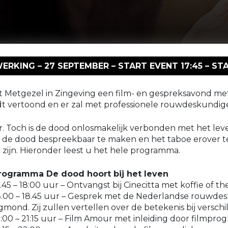
KING – 27 SEPTEMBER – START EVENT 17:45 – STA
t Metgezel in Zingeving een film- en gespreksavond met
t vertoond en er zal met professionele rouwdeskundi
er. Toch is de dood onlosmakelijk verbonden met het 
m de dood bespreekbaar te maken en het taboe erover te
jn. Hieronder leest u het hele programma.
rogramma De dood hoort bij het leven
7.45 – 18:00 uur – Ontvangst bij Cinecitta met koffie of th
8.00 – 18.45 uur – Gesprek met de Nederlandse rouwde
gmond. Zij zullen vertellen over de betekenis bij versc
9:00 – 21:15 uur – Film Amour met inleiding door filmp