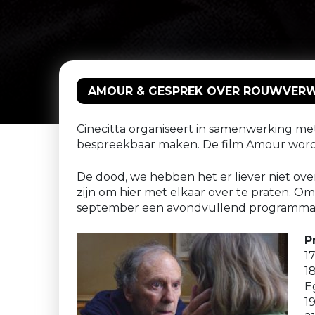
AMOUR & GESPREK OVER ROUWVERWER
Cinecitta organiseert in samenwerking me
bespreekbaar maken. De film Amour word
De dood, we hebben het er liever niet ov
zijn om hier met elkaar over te praten. O
september een avondvullend programma zi
P
1
1
E
1