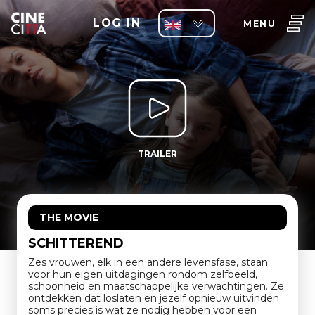
LOG IN
MENU
TRAILER
THE MOVIE
SCHITTEREND
Zes vrouwen, elk in een andere levensfase, staan
voor hun eigen uitdagingen rondom zelfbeeld,
schoonheid en maatschappelijke verwachtingen. Ze
ontdekken dat loslaten en jezelf opnieuw uitvinden
soms precies is wat ze nodig hebben voor een