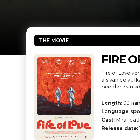
THE MOVIE
FIRE O
Fire of Love ve
als van de vul
beelden van 
Length:
93 mi
Language spo
Cast:
Miranda Ju
Release date: