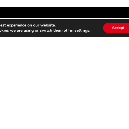
est experience on our website.
Accept
sverhaal van Franse vulkanologen Katia en Maurice Krafft
kies we are using or switch them off in
settings
.
 romantische, maar ook tragische ontdekkingstocht via
eden. Regisseur Sara Dosa maakte eerder de docu The
ppen en waagt zich met Fire of Love’ aan het noodlotti
THE SUBSTANCE –
BUITENBIOS