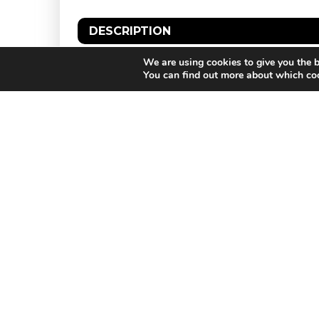
DESCRIPTION
We are using cookies to give you the b
Fire of Love vertelt het explosieve liefde
You can find out more about which coo
de vulkanen die ze samen bestuderen. Een
beelden van adembenemende vulkaangebi
mythologie van IJslandse vulkaanlandscha
HIGHLIGHTED MOVIES
 –
A COMPLETE
UNKNOWN –
BUITENBIOS